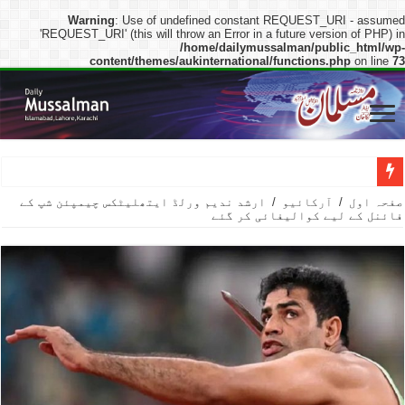
Warning
: Use of undefined constant REQUEST_URI - assumed
'REQUEST_URI' (this will throw an Error in a future version of PHP) in
/home/dailymussalman/public_html/wp-
content/themes/aukinternational/functions.php
on line
73
وزیراعظم شہباز شریف کا غزہ میں جنگ کے خاتمے کے لیے صدر ٹرمپ کے ا
صفحہ اول
/
آرکائیو
/
ارشد ندیم ورلڈ ایتھلیٹکس چیمپئن شپ کے
فائنل کے لیے کوالیفائی کر گئے