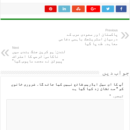
Previous
پاکستان اور سعودی عرب کے
درمیان اسٹریٹجک باہمی دفاعی
معاہدہ طے پا گیا
Next
لندن: یو کرین جنگ بندی میں
ناکامی: ٹرمپ کا اعتراف
"پیوٹن نے مجھے مایوس کیا”
جواب دیں
آپ کا ای میل ایڈریس شائع نہیں کیا جائے گا۔
ضروری خانوں
کو
*
سے نشان زد کیا گیا ہے
تبصرہ
*