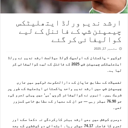
ارشد ندیم ورلڈ ایتھلیٹکس
چیمپئن شپ کے فائنل کے لیے
کوالیفائی کر گئے
ستمبر 17, 2025
ٹوکیو – پاکستان کے اولمپک گولڈ میڈلسٹ ارشد ندیم نے ورلڈ
ایتھلیٹکس چیمپئن شپ 2025 کے فائنل کے لیے کوالیفائی کر
لیا ہے۔
تفصیلات کے مطابق جاپان کے دارالحکومت ٹوکیو میں جاری
چیمپئن شپ میں ارشد ندیم واحد پاکستانی ایتھلیٹ کے طور پر
شریک ہیں۔ انہوں نے کوالیفائر گروپ ’بی‘ میں پہلی تھرو کی،
جو 76.90 میٹر رہی — جو ان کے معیار کے مطابق خاصی کمزور
تھی۔
دوسری کوشش میں بھی ارشد بہتر کارکردگی نہ دکھا سکے اور
تھرو کا فاصلہ 74.17 میٹر رہا۔ ابتدائی دو کوششوں کے بعد