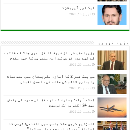
ایک اور آپریشن؟
اپریل 13, 2023
مزید خبریں
وزیراعظم شہباز شریف کا غزہ میں جنگ کے خاتمے
کے لیے صدر ٹرمپ کے امن منصوبے کا خیر مقدم
ستمبر 29, 2025
سی پیک فیز 2 کا آغاز، بلوچستان میں معدنیات
راہداری قائم کی جائے گی، احسن اقبال
ستمبر 28, 2025
اسلام آباد: بھارت کے لیے فضائی حدود کی بندش
میں 24 اکتوبر تک توسیع
ستمبر 19, 2025
لندن: یو کرین جنگ بندی میں ناکامی: ٹرمپ کا
اعتراف "پیوٹن نے مجھے مایوس کیا”