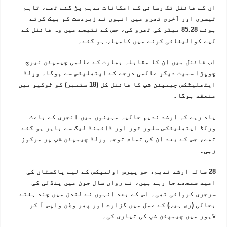
ان کے فائنل تک رسائی کے امکانات مدہم پڑ گئے تھے، تاہم
تیسری اور آخری تھرو میں انہوں نے زبردست کم بیک کرتے
ہوئے 85.28 میٹر کی تھرو کی، جس کے نتیجے میں وہ فائنل کے
لیے کوالیفائی کرنے میں کامیاب ہو گئے۔
اب فائنل میں ان کا مقابلہ بھارت کے عالمی چیمپئن نیرج
چوپڑا سمیت دیگر عالمی درجے کے ایتھلیٹس سے ہوگا۔ ورلڈ
ایتھلیٹکس چیمپئن شپ کا فائنل کل (18 ستمبر) کو ٹوکیو میں
منعقد ہوگا۔
یاد رہے کہ ارشد ندیم حالیہ مہینوں میں انجری کے باعث
ورلڈ ایتھلیٹکس سلور ٹور اور ڈائمنڈ لیگ سے باہر ہو گئے
تھے، جس کے بعد ان کی تمام توجہ ورلڈ چیمپئن شپ پر مرکوز
رہی۔
28 سالہ ارشد ندیم، جو پیرس اولمپکس کے لیے پاکستان کی
امید سمجھے جا رہے ہیں، نے رواں سال جون میں پنڈلی کی
سرجری کروائی تھی۔ اس کے بعد انہوں نے لندن میں چند ہفتے
بحالی (ری ہیب) کے عمل میں گزارے اور پھر وطن واپس آ کر
لاہور میں چیمپئن شپ کی تیاری کی۔