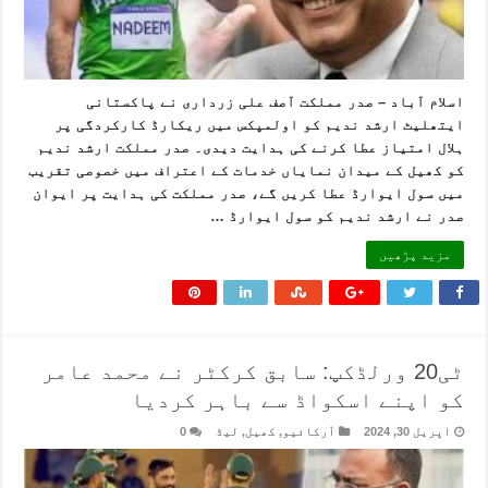
اسلام آباد – صدر مملکت آصف علی زرداری نے پاکستانی
ایتھلیٹ ارشد ندیم کو اولمپکس میں ریکارڈ کارکردگی پر
ہلال امتیاز عطا کرنے کی ہدایت دیدی۔ صدر مملکت ارشد ندیم
کو کھیل کے میدان نمایاں خدمات کے اعتراف میں خصوصی تقریب
میں سول ایوارڈ عطا کریں گے، صدر مملکت کی ہدایت پر ایوان
صدر نے ارشد ندیم کو سول ایوارڈ …
مزید پڑھیں
ٹی20 ورلڈکپ: سابق کرکٹر نے محمد عامر
کو اپنے اسکواڈ سے باہر کردیا
اپریل 30, 2024
آرکائیو
,
کھیل
,
لیڈ
0