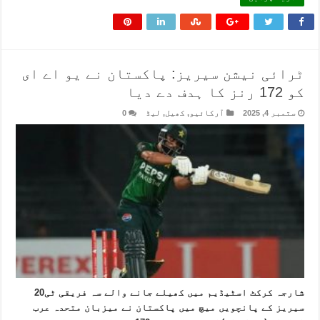
ٹرائی نیشن سیریز: پاکستان نے یو اے ای
کو 172 رنز کا ہدف دے دیا
ستمبر 4, 2025
آرکائیو
,
کھیل
,
لیڈ
0
شارجہ کرکٹ اسٹیڈیم میں کھیلے جانے والے سہ فریقی ٹی20
سیریز کے پانچویں میچ میں پاکستان نے میزبان متحدہ عرب