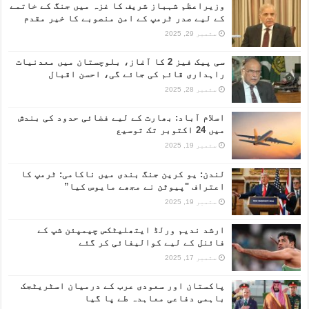
وزیراعظم شہباز شریف کا غزہ میں جنگ کے خاتمے
کے لیے صدر ٹرمپ کے امن منصوبے کا خیر مقدم
ستمبر 29, 2025
سی پیک فیز 2 کا آغاز، بلوچستان میں معدنیات
راہداری قائم کی جائے گی، احسن اقبال
ستمبر 28, 2025
اسلام آباد: بھارت کے لیے فضائی حدود کی بندش
میں 24 اکتوبر تک توسیع
ستمبر 19, 2025
لندن: یو کرین جنگ بندی میں ناکامی: ٹرمپ کا
اعتراف "پیوٹن نے مجھے مایوس کیا”
ستمبر 19, 2025
ارشد ندیم ورلڈ ایتھلیٹکس چیمپئن شپ کے
فائنل کے لیے کوالیفائی کر گئے
ستمبر 17, 2025
پاکستان اور سعودی عرب کے درمیان اسٹریٹجک
باہمی دفاعی معاہدہ طے پا گیا