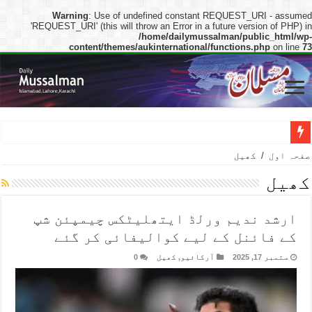
Warning
: Use of undefined constant REQUEST_URI - assume
'REQUEST_URI' (this will throw an Error in a future version of PHP) i
/home/dailymussalman/public_html/wp
content/themes/aukinternational/functions.php
on line
7
وزیراعظم شہباز شریف کا غزہ میں جنگ کے خاتمے کے لیے صدر ٹرمپ کے ا
صفحہ اول
/
کھیل
کھیل
ارشد ندیم ورلڈ ایتھلیٹکس چیمپئن شپ
کے فائنل کے لیے کوالیفائی کر گئے
ستمبر 17, 2025
آرکائیو
,
کھیل
0