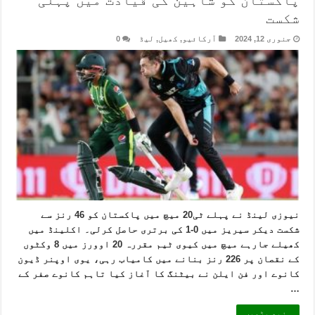
شکست
جنوری 12, 2024
آرکائیو
,
کھیل
,
لیڈ
0
نیوزی لینڈ نے پہلے ٹی20 میچ میں پاکستان کو 46 رنز سے
شکست دیکر سیریز میں 0-1 کی برتری حاصل کرلی۔ اکلینڈ میں
کھیلے جارہے میچ میں کیوی ٹیم مقررہ 20 اوورز میں 8 وکٹوں
کے نقصان پر 226 رنز بنانے میں کامیاب رہی، یوی اوپنر ڈیون
کانوے اور فن ایلن نے بیٹنگ کا آغاز کیا تاہم کانوے صفر کے
…
مزید پڑھیں