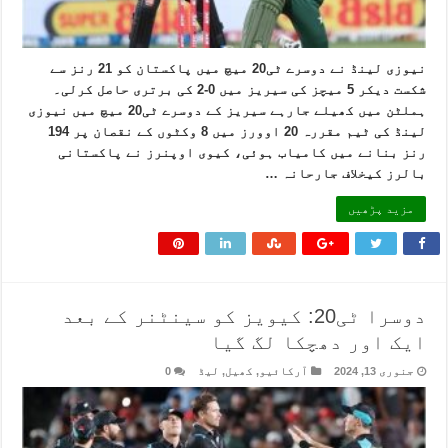
نیوزی لینڈ نے دوسرے ٹی20 میچ میں پاکستان کو 21 رنز سے
شکست دیکر 5 میچز کی سیریز میں 0-2 کی برتری حاصل کرلی۔
ہملٹن میں کھیلے جارہے سیریز کے دوسرے ٹی20 میچ میں نیوزی
لینڈ کی ٹیم مقررہ 20 اوورز میں 8 وکٹوں کے نقصان پر 194
رنز بنانے میں کامیاب ہوئی، کیوی اوپنرز نے پاکستانی
بالرز کیخلاف جارحانہ …
مزید پڑھیں
دوسرا ٹی20: کیویز کو سینٹنر کے بعد
ایک اور دھچکا لگ گیا
جنوری 13, 2024
آرکائیو
,
کھیل
,
لیڈ
0