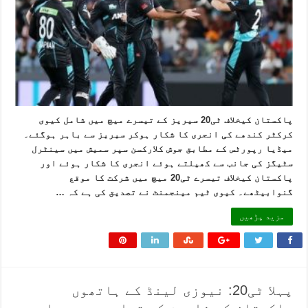
پاکستان کیخلاف ٹی20 سیریز کے تیسرے میچ میں شامل کیوی
کرکٹر کندھے کی انجری کا شکار ہوکر سیریز سے باہر ہوگئے۔
میڈیا رپورٹس کے مطابق جوش کلارکسن سپر سمیش میں سینٹرل
سٹیگز کی جانب سے کھیلتے ہوئے انجری کا شکار ہوئے اور
پاکستان کیخلاف تیسرے ٹی20 میچ میں شرکت کا موقع
گنوابیٹھے۔ کیوی ٹیم مینجمنٹ نے تصدیق کی ہے کہ …
مزید پڑھیں
پہلا ٹی20: نیوزی لینڈ کے ہاتھوں
پاکستان کو شاہین کی قیادت میں پہلی