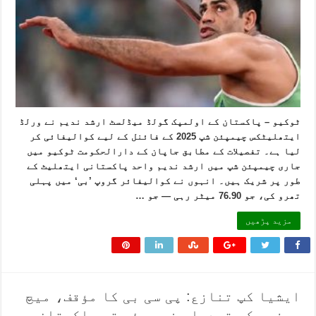
ٹوکیو – پاکستان کے اولمپک گولڈ میڈلسٹ ارشد ندیم نے ورلڈ
ایتھلیٹکس چیمپئن شپ 2025 کے فائنل کے لیے کوالیفائی کر
لیا ہے۔ تفصیلات کے مطابق جاپان کے دارالحکومت ٹوکیو میں
جاری چیمپئن شپ میں ارشد ندیم واحد پاکستانی ایتھلیٹ کے
طور پر شریک ہیں۔ انہوں نے کوالیفائر گروپ ’بی‘ میں پہلی
تھرو کی، جو 76.90 میٹر رہی — جو …
مزید پڑھیں
ایشیا کپ تنازع: پی سی بی کا مؤقف، میچ
ریفری کی تبدیلی نہ ہوئی تو پاکستان