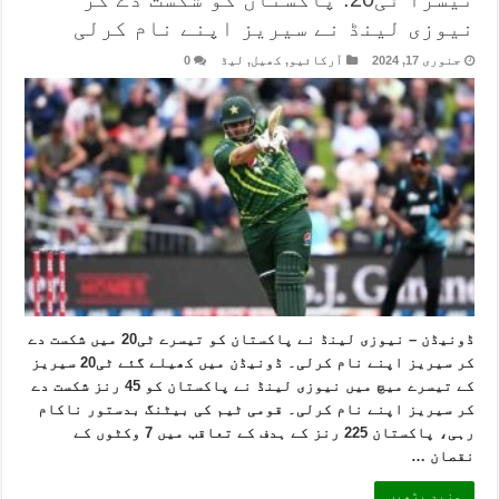
نیوزی لینڈ نے سیریز اپنے نام کرلی
جنوری 17, 2024
آرکائیو
,
کھیل
,
لیڈ
0
ڈونیڈن – نیوزی لینڈ نے پاکستان کو تیسرے ٹی20 میں شکست دے
کر سیریز اپنے نام کرلی۔ ڈونیڈن میں کھیلے گئے ٹی20 سیریز
کے تیسرے میچ میں نیوزی لینڈ نے پاکستان کو 45 رنز شکست دے
کر سیریز اپنے نام کرلی۔ قومی ٹیم کی بیٹنگ بدستور ناکام
رہی، پاکستان 225 رنز کے ہدف کے تعاقب میں 7 وکٹوں کے
نقصان …
مزید پڑھیں