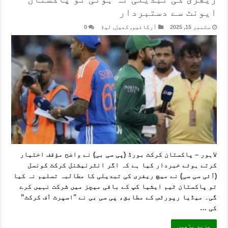
ایونٹ سے دستبردار
ستمبر 15, 2025
آرکائیو
,
کھیل
,
لیڈ
0
لاہور – پاکستان کرکٹ بورڈ (پی سی بی) نے واضح مؤقف اختیار
کرتے ہوئے خبردار کیا ہے کہ اگر انٹرنیشنل کرکٹ کونسل
(آئی سی سی) نے میچ ریفری کی تبدیلی کا مطالبہ تسلیم نہ کیا
تو پاکستان ٹیم ایشیا کپ کے باقی میچز میں شرکت نہیں کرے
گی۔ میڈیا رپورٹس کے مطابق، پی سی بی نے "اسپرٹ آف کرکٹ”
کی …
مزید پڑھیں