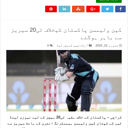
کین ولیمسن پاکستان کیخلاف ٹی20 سیریز
سے باہر ہوگئے
جنوری 15, 2024
آرکائیو
,
کھیل
,
لیڈ
0
کراچی – پاکستان کے خلاف بقیہ ٹی20 میچز کے لیے نیوزی لینڈ
ٹیم کے کپتان کین ولیمسن ہیمسٹرنگ انجری کے باعث سیریز سے