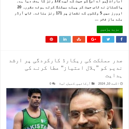
امارات (یو اے ای) کو جیت کے لیے 172 رنز کا ہدف دیا ہے۔
پاکستان نے ٹاس جیت کر پہلے بیٹنگ کرتے ہوئے مقررہ 20
اوورز میں 5 وکٹوں کے نقصان پر 171 رنز بنائے۔ ٹاپ آرڈر
بلے باز فخر …
مزید پڑھیں
صدر مملکت کی ریکارڈ کارکردگی پر ارشد
ندیم کو ’’ہلال امتیاز‘‘ عطا کرنے کی
ہدایت
اگست 10, 2024
آرکائیو
,
کھیل
,
لیڈ
0