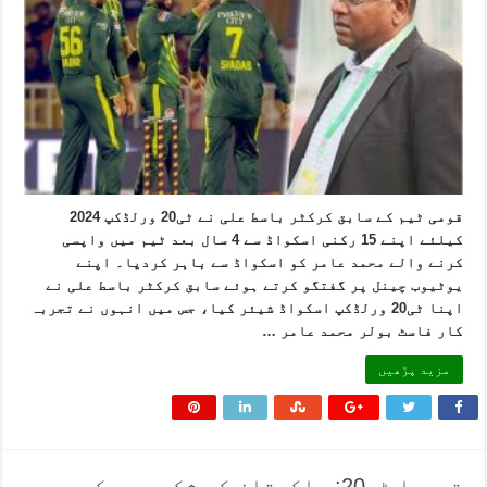
قومی ٹیم کے سابق کرکٹر باسط علی نے ٹی20 ورلڈکپ 2024
کیلئے اپنے 15 رکنی اسکواڈ سے 4 سال بعد ٹیم میں واپسی
کرنے والے محمد عامر کو اسکواڈ سے باہر کردیا۔ اپنے
یوٹیوب چینل پر گفتگو کرتے ہوئے سابق کرکٹر باسط علی نے
اپنا ٹی20 ورلڈکپ اسکواڈ شیئر کیا، جس میں انہوں نے تجربہ
کار فاسٹ بولر محمد عامر …
مزید پڑھیں
تیسرا ٹی20: پاکستان کو شکست دے کر