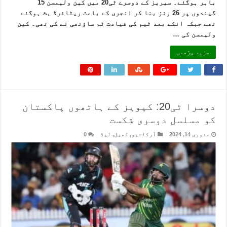
باہر ہوگئے۔ سیریز کے دوسرے ٹی20 میں کین ولیمسن 15
گیندوں پر 26 رنز بنا کر انجری کے باعث ریٹائرڈ ہٹ ہوگئے
تھے جبکہ انکے بعد ٹیم کی قیادت ٹم ساؤتھی نے کی تھی۔ کین
ولیمسن کی …
مزید پڑھیں
دوسرا ٹی20: کیویز کے ہاتھوں پاکستان
کو مسلسل دوسری شکست
جنوری 14, 2024
آرکائیو
,
کھیل
,
لیڈ
0